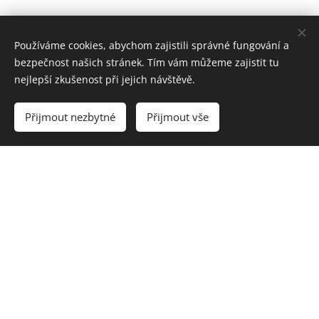
Používáme cookies, abychom zajistili správné fungování a
bezpečnost našich stránek. Tím vám můžeme zajistit tu
nejlepší zkušenost při jejich návštěvě.
Přijmout nezbytné
Přijmout vše